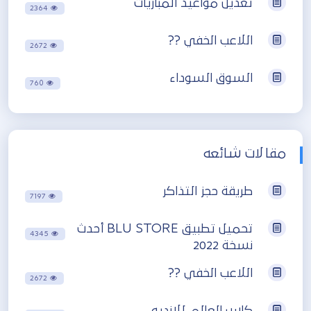
تعديل مواعيد المباريات
2364
اللاعب الخفي ??
2672
السوق السوداء
760
مقالات شائعه
طريقة حجز التذاكر
7197
تحميل تطبيق BLU STORE أحدث
4345
نسخة 2022
اللاعب الخفي ??
2672
كاس العالم للانديه