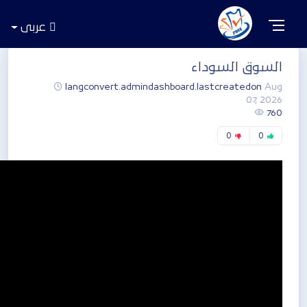
عربى
السوق السوداء
langconvert.admindashboard.lastcreatedon
Aug
07, 2026
760
0
0