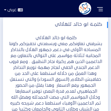
عربى
كلمـة ابو خالد للهلالي
كلمة ابو خالد الهلالي
‏يشرفني تعاونكم معي ويسعدني تحفيزكم كوننا
المساحه الأولى في دعم جمهور الهلال بالتذاكر
المجانيه لثلاثة مواسم على التوالي بالتعاون مع
الداعمين الذين هم ركيزة نجاح التطبيق .. ومع قروب
الدعم الجندي الخفي لنجاح مهمة توزيع التذاكر
‏وهذا العمل من خلاله استطعنا على الحد من
خفافيش الظلام (السوق السوداء) والتي تستغل
الجمهور برفع الاسعار وهذا يقلل من الحضور
الجماهيري لعدم قدرة البعض توفير اسعارها
‏وخلال المواسم التي مضت الحمدلله وبفضل الله
ثم الداعمين الأوفياء استطعنا دعم شريحه كبيره
من الشباب وطلاب الثانوي والجامعات وكثيرا من