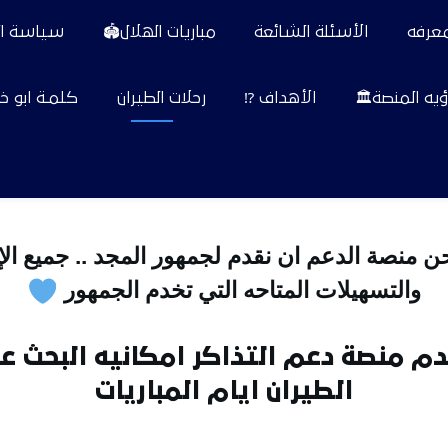
معرفه
الأسئلة الشائعة
مباريات الهلال🏟️
سياسة ا
رؤيه المنصة🏛️
الأهداف ⁉️
رحلات الطيران
كلمـة ابو خا
والتسهيلات المتاحه التي تخدم الجمهور 
الطيران ايام المباريات