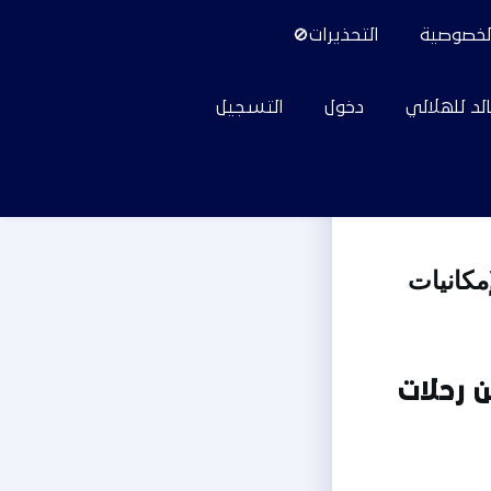
لخصوصية
التحذيرات🚫
لد للهلالي
دخول
التسجيل
يسعدنا نحن منصة الدعم ان نقدم لجمهور المجد .. جميع الإمكانيات 
- الآن تقدم منصة دعم التذاكر امكانيه البحث عن رحلات 