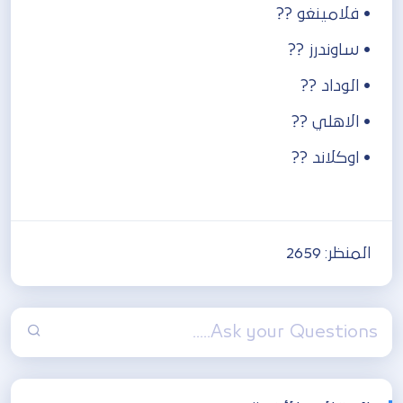
‏• فلامينغو ??
‏• ساوندرز ??
‏• الوداد ??
‏• الاهلي ??
‏• اوكلاند ??
المنظر:
2659