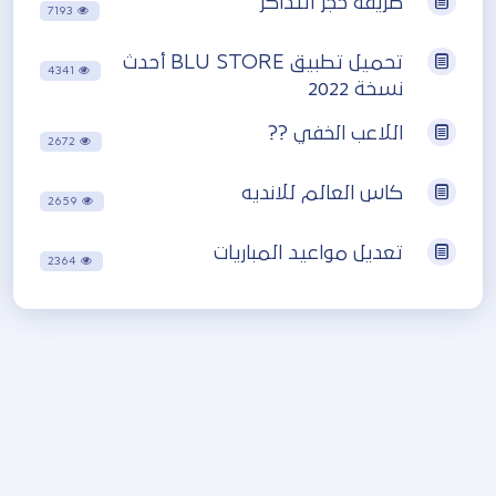
طريقة حجز التذاكر
7193
تحميل تطبيق BLU STORE أحدث
4341
نسخة 2022
اللاعب الخفي ??
2672
كاس العالم للانديه
2659
تعديل مواعيد المباريات
2364