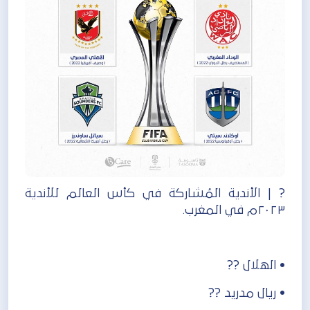
? | الأندية المُشاركة في كأس العالم للأندية
٢٠٢٣م في المغرب.
‏• الهلال ??
‏• ريال مدريد ??