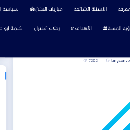
معرفه
الأسئلة الشائعة
مباريات الهلال🏟️
سياسة ا
رؤيه المنصة🏛️
الأهداف ⁉️
رحلات الطيران
كلمـة ابو خا
0
0
7202
langconve