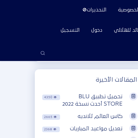
لخصوصية
التحذيرات🚫
لد للهلالي
دخول
التسجيل
المقالات الأخيرة
تحميل تطبيق BLU
4350
STORE أحدث نسخة 2022
كاس العالم للانديه
2665
تعديل مواعيد المباريات
2368