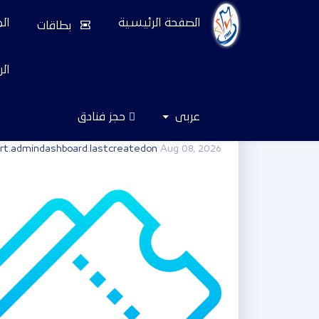
الصفحة الرئيسية
ال
بطاقات
‏ال
عربى
حجز فنادق
طريقة حجز التذاكر
rt.admindashboard.lastcreatedon
Aug 08, 2026